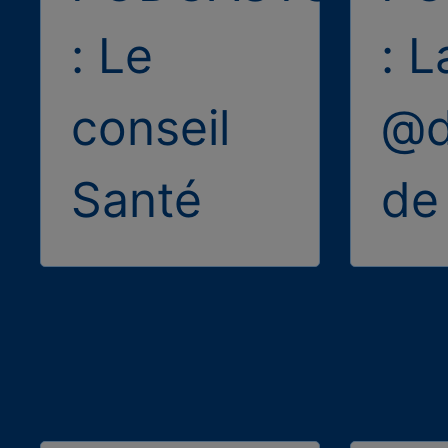
: Le
: L
conseil
@d
Santé
de