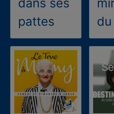
dans ses
mi
pattes
du