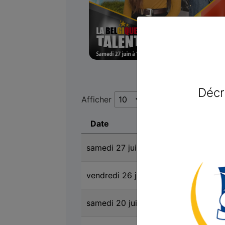
Décr
Afficher
éléments
Date
Emissio
samedi 27 juin 2026
SUNDAY
vendredi 26 juin 2026
SUNDAY
samedi 20 juin 2026
SUNDAY