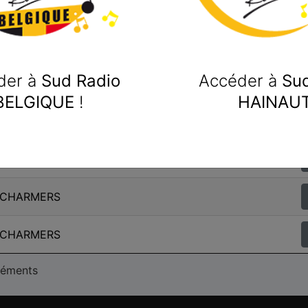
 CHARMERS
 CHARMERS
der à
Sud Radio
Accéder à
Sud
 CHARMERS
BELGIQUE
!
HAINAU
 CHARMERS
 CHARMERS
 CHARMERS
 CHARMERS
éléments