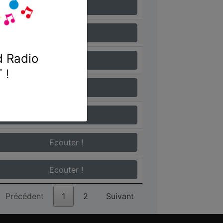
Ecouter !
Ecouter !
 Radio
Ecouter !
T
!
Ecouter !
Ecouter !
Ecouter !
Ecouter !
Précédent
1
2
Suivant