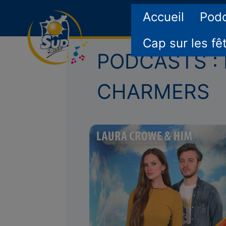
Accueil
Pod
Cap sur les fê
PODCASTS : L
CHARMERS